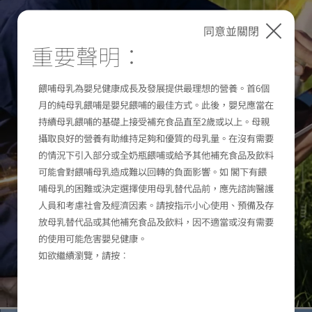
同意並關閉
重要聲明：
餵哺母乳為嬰兒健康成長及發展提供最理想的營養。首6個
月的純母乳餵哺是嬰兒餵哺的最佳方式。此後，嬰兒應當在
持續母乳餵哺的基礎上接受補充食品直至2歲或以上。母親
攝取良好的營養有助維持足夠和優質的母乳量。在沒有需要
的情況下引入部分或全奶瓶餵哺或給予其他補充食品及飲料
可能會對餵哺母乳造成難以回轉的負面影響。如 閣下有餵
哺母乳的困難或決定選擇使用母乳替代品前，應先諮詢醫護
人員和考慮社會及經濟因素。請按指示小心使用、預備及存
放母乳替代品或其他補充食品及飲料，因不適當或沒有需要
的使用可能危害嬰兒健康。
如欲繼續瀏覽，請按︰