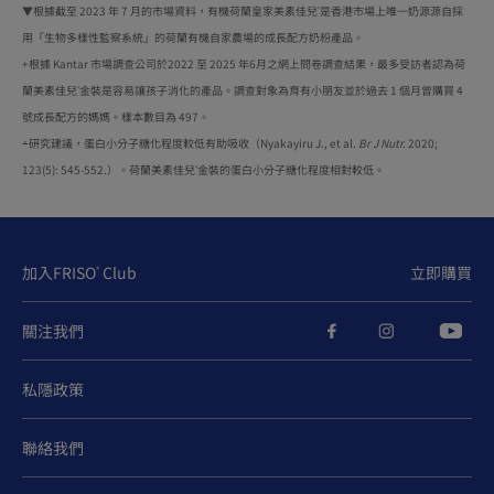
▼根據截至 2023 年 7 月的市場資料，有機荷蘭皇家美素佳兒
是香港市場上唯一奶源源自採
®
用「生物多樣性監察系統」的荷蘭有機自家農場的成長配方奶粉產品。​
+根據 Kantar 市場調查公司於2022 至 2025 年6月之網上問卷調查結果，最多受訪者認為荷
蘭美素佳兒
金裝是容易讓孩子消化的產品。調查對象為育有小朋友並於過去 1 個月曾購買 4
®
號成長配方的媽媽。樣本數目為 497。
﬩研究建議，蛋白小分子糖化程度較低有助吸收（Nyakayiru J., et al.
Br J Nutr.
2020;
123(5): 545-552.）。荷蘭美素佳兒
金裝的蛋白小分子糖化程度相對較低。​
®
加入FRISO
Club
立即購買
®
關注我們
私隱政策
聯絡我們