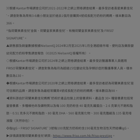
⌘根據 Kantar市場調查公司於2021-2022年之網上問卷調查結果，最多受訪者喜愛美素佳兒
。調查對象為育有3-6歲小朋友並於過去1個月曾購買4號成長配方奶粉的媽媽。樣本數目為
®
366。
^指荷蘭美素佳兒
金裝、荷蘭皇家美素佳兒
、有機荷蘭皇家美素佳兒
及 FRISO
®
®
®
®
SIGNATURE
。
™
▲銷售額及銷量數據根據NielsenIQ 2024年2月至2025年1月全港超級市場、便利店及藥房嬰
幼兒配方奶粉零售調查報告（©2025 NielsenIQ 版權所有）。
◇根據Kantar市場調查公司於2024年之網上問卷調查結果，最多受訪醫護專業人員選用
FRISO
荷蘭美素佳兒
。調查對象為每月為超過15位嬰幼兒及孕婦診症的醫護專業人員。樣本
®
®
數目為130。
◆根據Kantar市場調查公司於2020年之網上問卷調查結果，最多受訪者認為荷蘭美素佳兒
是
®
可信賴的品牌。調查對象為最經常購買4號成長配方奶粉的媽媽。樣本數目為98。
◀資料源自於荷蘭美素佳兒媽媽
奶粉於產品包裝上的營養資料。產品含 30+ 種營養素包括常
™
量營養素、多種維他命及礦物質以及每 100 克奶粉含 40 毫克乳鐵蛋白、2.6 克單元不飽和脂
肪、0.51 克多元不飽和脂肪、80 毫克 DHA、560 毫克氯化物、300 毫克膽鹼及 135 毫克唾
液酸（天然存在）。​
❖指IgG。FRISO
SIGNATURE
3號每100克配方奶粉約含190毫克生物活性天然結構IgG。
®
™
▶詳情請瀏覽荷蘭美素佳兒
網頁 :
https://www.friso.com.hk/friso-prestige
。
®