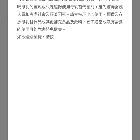
哺母乳的困難或決定選擇使用母乳替代品前，應先諮詢醫護
⭐ 我們希望為你做到：
人員和考慮社會及經濟因素。請按指示小心使用、預備及存
放母乳替代品或其他補充食品及飲料，因不適當或沒有需要
的使用可能危害嬰兒健康。
如欲繼續瀏覽，請按︰
✔直接向可信賴的醫護專業人員提
問
✔ 以科學、清晰、可即時採用的
方式回應日常育兒疑問
✔ 在上班前後提供持續支援，讓
父母感到安心、有方向、有專業同