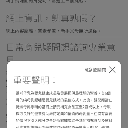
新手媽咪面對育兒時，常遇上三個挑戰：
網上資訊，孰真孰假？
網上內容龐雜、質素參差，新手父母無所適從。
日常育兒疑問想諮詢專業意
見
同意並關閉
初期的餵哺、便便、睡眠等挑戰雖屬日常照護，但自行摸
重要聲明：
索總是不放心，新手父母想獲得專業人士可靠而清晰的指
引。
餵哺母乳為嬰兒健康成長及發展提供最理想的營養。首6個
專業支援，難以接觸？
月的純母乳餵哺是嬰兒餵哺的最佳方式。此後，嬰兒應當在
持續母乳餵哺的基礎上接受補充食品直至2歲或以上。母親
攝取良好的營養有助維持足夠和優質的母乳量。在沒有需要
多數家長只在ＢＢ接種疫苗時，才能短暫和護士傾談幾
的情況下引入部分或全奶瓶餵哺或給予其他補充食品及飲料
句，平日缺乏持續及便捷的專業支援渠道。
可能會對餵哺母乳造成難以回轉的負面影響。如 閣下有餵