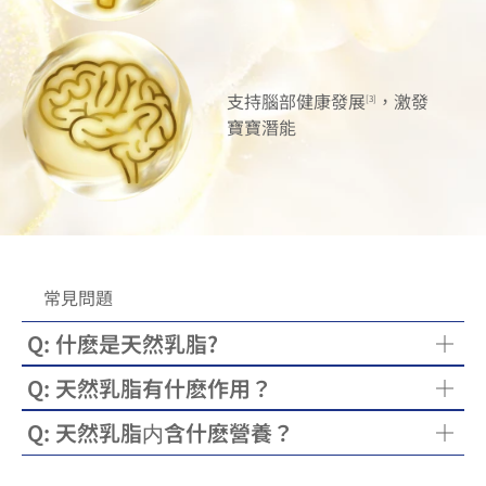
支持腦部健康發展
，激發
[3]
寶寶潛能
常見問題
Q: 什麽是天然乳脂?
A: 天然乳脂是優質的脂肪，若把奶冷凍保存的
Q: 天然乳脂有什麽作用？
話，就會出現分層現象，一層淡黃色的脂肪會漂浮
A:
在表層。這一層看得到的最表面的脂肪層，正是營
Q: 天然乳脂内含什麽營養？
養至為濃萃的天然乳脂精華層！
天然乳脂可有助減少寶寶夜間哭鬧情況達32%，提升
A: 來自荷蘭自家農場的液態全脂牛奶的天然乳脂
而源自荷蘭自家農場的液態全脂牛奶的「天然第一
睡眠質素
，是寶寶成長階段不可或缺的營養。天然
[5]