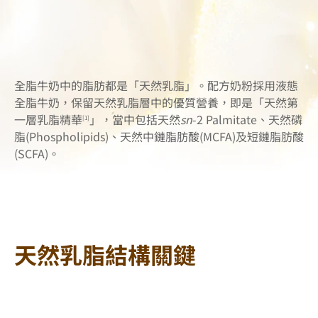
餵哺母乳為嬰兒健康成長及發展提供最理想的營養。首6個
月的純母乳餵哺是嬰兒餵哺的最佳方式。此後，嬰兒應當在
持續母乳餵哺的基礎上接受補充食品直至2歲或以上。母親
攝取良好的營養有助維持足夠和優質的母乳量。在沒有需要
的情況下引入部分或全奶瓶餵哺或給予其他補充食品及飲料
全脂牛奶中的脂肪都是「天然乳脂」。配方奶粉採用液態
可能會對餵哺母乳造成難以回轉的負面影響。如 閣下有餵
全脂牛奶，保留天然乳脂層中的優質營養，即是「天然第
哺母乳的困難或決定選擇使用母乳替代品前，應先諮詢醫護
一層乳脂精華
」，當中包括天然
sn
-2 Palmitate、天然磷
[1]
人員和考慮社會及經濟因素。請按指示小心使用、預備及存
脂(Phospholipids)、天然中鏈脂肪酸(MCFA)及短鏈脂肪酸
放母乳替代品或其他補充食品及飲料，因不適當或沒有需要
(SCFA)。
的使用可能危害嬰兒健康。
如欲繼續瀏覽，請按︰
天然乳脂結構關鍵