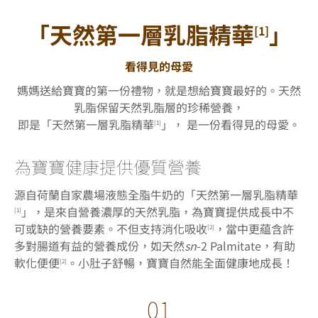
「天然第一層乳﻿﻿脂精﻿﻿華
」
[1]
看得見的母愛
媽媽送給寶寶的第一份禮物，就是想給寶寶最好的。天然
乳脂保留天然乳脂層的珍稀營養，
即是「天然第一層乳脂精華
」， 是一份看得見的母愛。
[1]
為寶寶健康提供優質營養
源自荷蘭自家農場液態全脂牛奶的「天然第一層乳脂精華
」，是來自營養濃厚的天然乳脂，為寶寶提供成長中不
[1]
可或缺的營養要素。不但支持消化吸收
，當中更
藴
含許
[2]
多對腸道有益的營養成份，如天然
sn
-2 Palmitate，有助
軟化便便
。小肚子舒暢，寶寶自然能全面健康地成長！
[2]
01