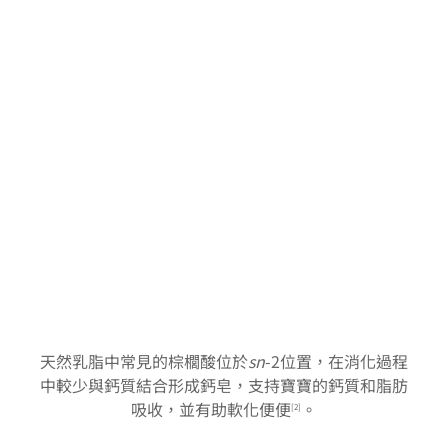
天然乳脂中常見的棕櫚酸位於
sn
-2位置，在消化過程
中較少與鈣質結合形成鈣皂，支持寶寶的鈣質和脂肪
吸收，並有助軟化便便
。
[2]