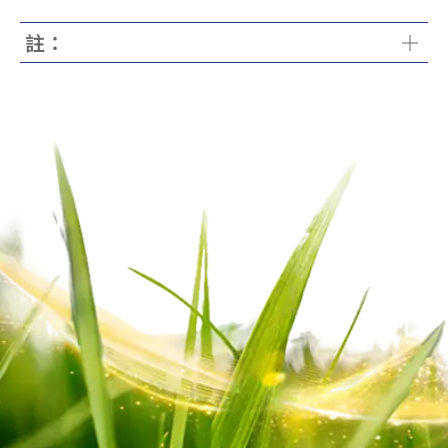
含有多種天然營養成分，包括
sn
-2 Palmitate、磷
層乳脂精華
」，是來自營養濃厚的天然乳脂。
乳脂中的短鏈脂肪酸（SCFA）為腸道供應能量
。
[1]
[4]
脂（Phospholipids）、中鏈脂肪酸（MCFA）及
註：
天然乳脂中的磷脂（Phospholipids）支持腦部健康
短鏈脂肪酸（SCFA）等。
[1] 新鮮採集自荷蘭自家農場的液態全脂牛奶。
發展
。
[3]
天然乳脂有助能為寶寶身體提供熱量和飽肚感，更擔
[2] Manios Y., et al. BMC Nutr. 2020; 6:46.
任起建構寶寶大腦、神經系統、眼睛及其他器官的重
[3] Ortega-Anaya J. and Jiménez-Flores R., J.
要角色，支持寶寶健康地成長。
Dairy Sci. 2019, 102:2738-2748.
不但支持消化吸收
，當中更蘊含許多對腸道有益的
[2]
[4] Vinolo M., et al. Nutrients. 2011; 3, 858-876.
營養成份，如天然
sn
-2 Palmitate，有助軟化便便
。
[2]
小肚子舒暢，寶寶自然能全面健康地成長
[5] 照顧者報告之結果（Sheng X., et al. Asia Pac
J Clin Nutr. 2020; 29(1):144-151.）。效果因人而
異。
[6] Ney L.M., et al. Open Biol. 2023; 13:230014.​