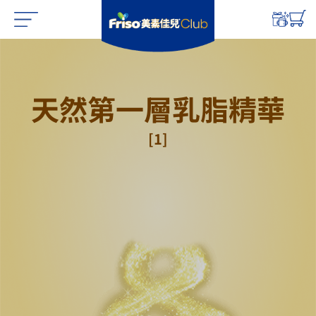
天然第一層乳﻿脂精﻿華
[1]