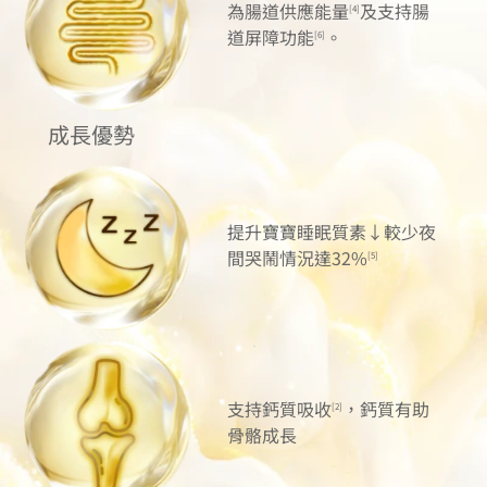
為腸道供應能量
及支持腸
[4]
道屏障功能
。
[6]
成長優勢
提升寶寶睡眠質素↓較少夜
間哭鬧情況達32%
[5]
支持鈣質吸收
，鈣質有助
[2]
骨骼成長