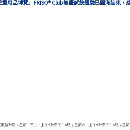
童用品博覽」FRISO® Club無憂試飲體驗已圓滿結束
 （服務時間：星期一至五，上午9時至下午8時；星期六，上午9時至下午6時；星期日 及公