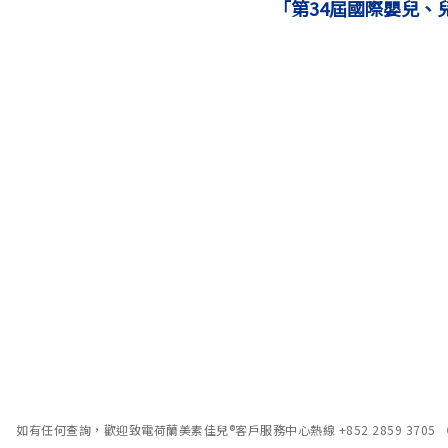
「第34屆國際嬰兒、兒
如有任何查詢，歡迎致電荷蘭美素佳兒®客戶服務中心熱線 +852 2859 3705