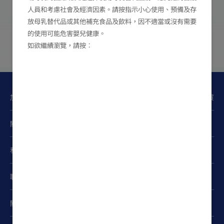
人員和考慮社會及經濟因素。請按指示小心使用、預備及存
放母乳替代品或其他補充食品及飲料，因不適當或沒有需要
的使用可能危害嬰兒健康。
如欲繼續瀏覽，請按︰
加入FRISO
Club
立即購買
®
關注我們
私隱政策
聯絡我們
關於我們