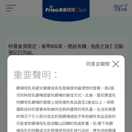
特選會員限定：春季BB展 - 開啟有機 ‧ 免疫之旅】活動
登記已完結。
同意並關閉
成功預約出席「春季BB展 - 開啟有機‧免疫之旅」的特
重要聲明：
選會員，將於2026年1月31日或之前經手機短訊收到活
動確認短訊。
餵哺母乳為嬰兒健康成長及發展提供最理想的營養。首6個
如有查詢，歡迎於辦公時間（星期一至五09:00-
月的純母乳餵哺是嬰兒餵哺的最佳方式。此後，嬰兒應當在
20:00；星期六09:00-18:00；星期日及公眾假期除
外）透過以下方式與我們聯絡：
持續母乳餵哺的基礎上接受補充食品直至2歲或以上。母親
致電荷蘭美素佳兒
服務中心：+852 2859 3705
®
攝取良好的營養有助維持足夠和優質的母乳量。在沒有需要
WhatsFriso (WhatsApp Business): +852 6822
的情況下引入部分或全奶瓶餵哺或給予其他補充食品及飲料
2973或
按此
可能會對餵哺母乳造成難以回轉的負面影響。如 閣下有餵
哺母乳的困難或決定選擇使用母乳替代品前，應先諮詢醫護