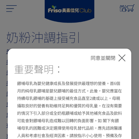
奶粉沖調指引
美素佳兒
配方即餵奶
®
同意並關閉
美素力
金裝倍護
®
重要聲明：
美素力
金裝無乳糖配方
®
美素力
金裝1號
餵哺母乳為嬰兒健康成長及發展提供最理想的營養。首6個
®
月的純母乳餵哺是嬰兒餵哺的最佳方式。此後，嬰兒應當在
美素佳兒
金裝2號
®
持續母乳餵哺的基礎上接受補充食品直至2歲或以上。母親
皇家美素力
1號
®
攝取良好的營養有助維持足夠和優質的母乳量。在沒有需要
的情況下引入部分或全奶瓶餵哺或給予其他補充食品及飲料
皇家美素佳兒
2號
®
可能會對餵哺母乳造成難以回轉的負面影響。如 閣下有餵
有機皇家美素力
1號
®
哺母乳的困難或決定選擇使用母乳替代品前，應先諮詢醫護
有機皇家美素佳兒
2號
人員和考慮社會及經濟因素。請按指示小心使用、預備及存
®