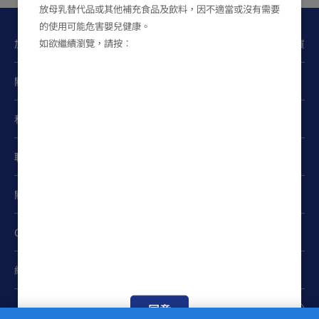
放母乳替代品或其他補充食品及飲料，因不適當或沒有需要
的使用可能危害嬰兒健康。
如欲繼續瀏覽，請按︰
加入FRISO
Club
立即購買
®
關注我們
私隱政策
聯絡我們
關於我們
Cookies設置
網站地圖
同意