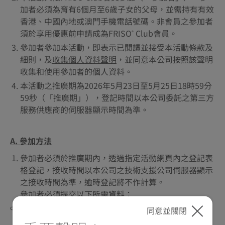
加者必須為育有6個月至6歲子女的父母，並需持有有效
香港、中國內地或澳門手機電話號碼。非會員之參加者
須於享用優惠前申請成為FRISO
Club會員。
®
參加者參加本活動，即表示已閱讀並接受本活動條款及
細則，及
收集個人資料聲明
，並同意本公司按照該聲明
收集和使用參加者的個人資料。
本活動之推廣期為2026年5月23日至5月25日18時59分
59秒（「推廣期」），登記時間以本公司委託之第三方
服務供應商的伺服器顯示時間為準。
A. 參加方法
參加者必須於推廣期內，透過指定活動網頁內之
登記表
格
登記，接收時間以本公司之技術支援公司伺服器顯示
之接收時間為準，逾時登記將不作計算。
參加者必須提交以下所需資料：
參加者姓名（須與有效身分證明文件及FRISO
Club會
®
同意並關閉
員紀錄相同）