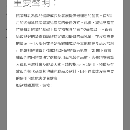
重要聲明：
寶寶出生日期
手機電話號碼（須與FRISO
Club會員紀錄相同，香港
®
餵哺母乳為嬰兒健康成長及發展提供最理想的營養。首6個
用戶須能夠接收WhatsApp訊息）
月的純母乳餵哺是嬰兒餵哺的最佳方式。此後，嬰兒應當在
剔選享用指定產品優惠
持續母乳餵哺的基礎上接受補充食品直至2歲或以上。母親
接受相關聲明
攝取良好的營養有助維持足夠和優質的母乳量。在沒有需要
的情況下引入部分或全奶瓶餵哺或給予其他補充食品及飲料
每名合資格參加者可按已登記之寶寶數量及年齡享用指
可能會對餵哺母乳造成難以回轉的負面影響。如 閣下有餵
定產品體驗優惠一次，惟每次登記須相隔最少90日。如
哺母乳的困難或決定選擇使用母乳替代品前，應先諮詢醫護
參加者早前已體驗該款產品的首購優惠（包括以往舉行
人員和考慮社會及經濟因素。請按指示小心使用、預備及存
的FRISO
Club限量尊貴VIP首購禮遇、FRISO
Club無
®
®
放母乳替代品或其他補充食品及飲料，因不適當或沒有需要
憂試飲體驗優惠、買一送一、購物禮券首購禮遇活動
的使用可能危害嬰兒健康。
等），則不能再次享用。
如欲繼續瀏覽，請按︰
如參加者於登記時提交的手機電話號碼不能接收短訊，
或該號碼停止服務、無效或更改，其領取資格將被取
消。
參加者如重複遞交資料，將以首次提交之資料為準。
參加者必須確保所提交的資料均為完整及正確無誤，錯
誤或不完整的資料將被視作無效，本公司有權因此取消