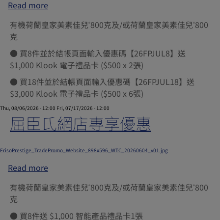
Read more
about
惠
百
有機荷蘭皇家美素佳兒
800克及/或荷蘭皇家美素佳兒
800
®
®
佳
克
網
店
● 買8件並於結帳頁面輸入優惠碼【26FPJUL8】送
專
$1,000 Klook 電子禮品卡 ($500 x 2張)
享
● 買18件並於結帳頁面輸入優惠碼【26FPJUL18】送
優
$3,000 Klook 電子禮品卡 ($500 x 6張)
惠
Thu, 08/06/2026 - 12:00
Fri, 07/17/2026 - 12:00
屈臣氏網店專享優惠
Submitted by
xgate.support
on
Thu, 12/04/2025 - 07:57
FrisoPrestige_TradePromo_Website_898x596_WTC_20260604_v01.jpg
Read more
about
屈
有機荷蘭皇家美素佳兒
800克及/或荷蘭皇家美素佳兒
800
®
®
臣
克
氏
網
● 買8件送 $1,000 智能產品禮品卡1張