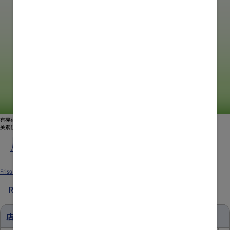
有機荷蘭皇家
美素佳兒
®
屈臣氏指定分店推廣優惠2
Submitted by
xgate.support
on
Fri, 06/26/2026 - 09:05
Friso_TradePromo_Website_898x596_WTC_B_20260617_v01.jpg
Read more
about
屈
臣
店舖優惠
氏