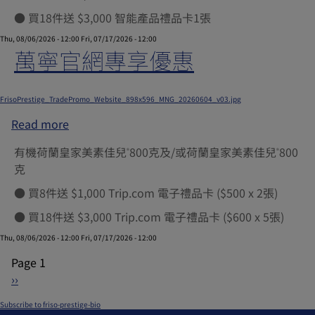
店
● 買18件送 $3,000 智能產品禮品卡1張
專
Thu, 08/06/2026 - 12:00
Fri, 07/17/2026 - 12:00
享
萬寧官網專享優惠
優
惠
Submitted by
xgate.support
on
Thu, 12/04/2025 - 07:54
FrisoPrestige_TradePromo_Website_898x596_MNG_20260604_v03.jpg
Read more
about
萬
有機荷蘭皇家美素佳兒
800克及/或荷蘭皇家美素佳兒
800
®
®
寧
克
官
網
● 買8件送 $1,000 Trip.com 電子禮品卡 ($500 x 2張)
專
● 買18件送 $3,000 Trip.com 電子禮品卡 ($600 x 5張)
享
Thu, 08/06/2026 - 12:00
Fri, 07/17/2026 - 12:00
優
惠
Page 1
Pagination
Next
››
page
Subscribe to friso-prestige-bio