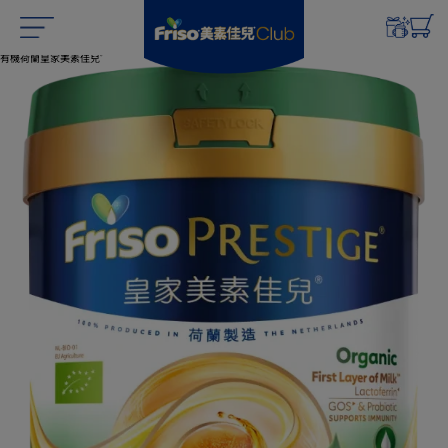
有機荷蘭皇家
美素佳兒
®