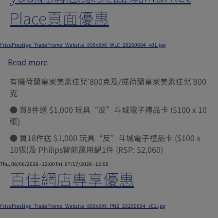
Place頁面優惠
Submitted by
xgate.support
on
Thu, 12/04/2025 - 08:11
FrisoPrestige_TradePromo_Website_898x596_WLC_20260604_v01.jpg
Read more
about
yuu
有機荷蘭皇家美素佳兒
800克及/或荷蘭皇家美素佳兒
800
®
®
網
克
購
惠
● 買8件送 $1,000 玩具“反”斗城電子禮品卡 ($100 x 10
康
張)
頁
● 買18件送 $1,000 玩具“反”斗城電子禮品卡 ($100 x
面
10張)及 Philips智能萬用鍋1件 (RSP: $2,060)
或
Thu, 08/06/2026 - 12:00
Fri, 07/17/2026 - 12:00
Market
百佳網店專享優惠
Place
頁
Submitted by
xgate.support
on
Thu, 12/04/2025 - 08:04
面
FrisoPrestige_TradePromo_Website_898x596_PNS_20260604_v01.jpg
優