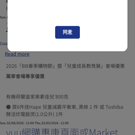
● 買6件送 Scoot & Ride 2合1平衡滑步車(玄鐵灰) 1件 或
惠
Philips 2000系列輕量強效無線吸塵機 (XC2011/61) 1件
Sun, 02/08/2026 - 12:00
Thu, 02/05/2026 - 12:00
萬寧會場專享優惠
同意
Submitted by
xgate.support
on
Wed, 02/04/2026 - 06:58
Friso_BabyExpo_Website_898x596_MNG_20251224_v01-02.jpg
Read more
about
萬
2026「BB春季購物節」暨「兒童成長教育展」會場優惠
寧
會
萬寧會場專享優惠
場
專
有機荷蘭皇家美素佳兒
800克
享
®
優
● 買6件送Hape 兒童減震平衡車, 黑綠 1 件 或 Toshiba
惠
酵活炊電飯煲(1.0公升) 1件
Sun, 02/08/2026 - 12:00
Thu, 02/05/2026 - 12:00
yuu網購惠康頁面或Market