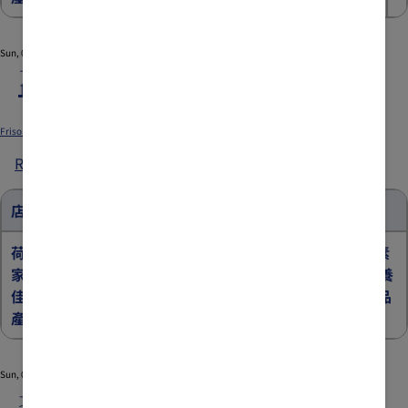
推
廣
Sun, 08/02/2026 - 12:00
Fri, 07/03/2026 - 12:00
優
萬寧指定分店推廣優惠2
惠
1
Submitted by
xgate.support
on
Thu, 04/02/2026 - 07:43
Friso_TradePromo_Website_898x596_MNG_B_20260719_v01.jpg
Read more
about
萬
寧
店舖優惠
指
定
荷蘭皇
有機荷
【首購優惠】荷蘭
荷蘭皇家美素
分
家美素
蘭皇家
皇家美素佳兒
兒童
佳兒
兒童營養
®
®
店
佳兒
美素佳
營養奶粉3歲+產品
奶粉3歲+產品
®
推
產品
兒
產品
®
廣
優
Sun, 08/23/2026 - 12:00
Fri, 08/07/2026 - 12:00
惠
指定藥房推廣優惠
2