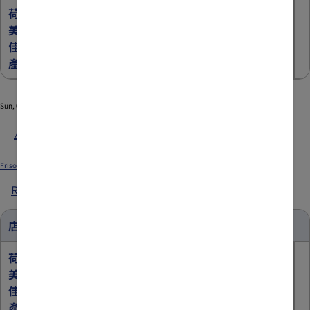
指
荷蘭
荷蘭皇
有機荷蘭
【首購優惠】荷蘭皇
定
美素
家美素
皇家美素
家美素佳兒
兒童營養
®
分
佳兒
佳兒
產
佳兒
產品
奶粉3歲+產品
®
®
®
店
產品
品
推
廣
Sun, 08/02/2026 - 12:00
Fri, 07/03/2026 - 12:00
優
屈臣氏指定分店推廣優惠1
惠
2
Submitted by
xgate.support
on
Fri, 06/26/2026 - 08:49
Friso_TradePromo_Website_898x596_WTC_A_20260617_v01.jpg
Read more
about
屈
臣
店舖優惠
氏
指
荷蘭
荷蘭皇
有機荷蘭
【首購優惠】荷蘭皇
定
美素
家美素
皇家美素
家美素佳兒
兒童營養
®
分
佳兒
佳兒
產
佳兒
產品
奶粉3歲+產品
®
®
®
店
產品
品