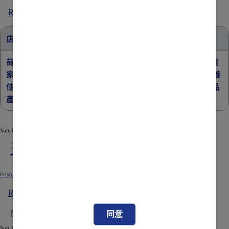
Read more
about
萬
寧
店舖優惠
指
定
荷蘭皇
有機荷
【首購優惠】荷蘭
荷蘭皇家美素
分
家美素
蘭皇家
皇家美素佳兒
兒童
佳兒
兒童營養
®
®
店
佳兒
美素佳
營養奶粉3歲+產品
奶粉3歲+產品
®
推
產品
兒
產品
®
廣
優
Sun, 08/23/2026 - 12:00
Fri, 08/07/2026 - 12:00
惠
指定藥房推廣優惠
2
Submitted by
xgate.support
on
Fri, 03/27/2026 - 10:08
Friso_TradePromo_Website_898x596_OT_20260430_v01.jpg
Read more
about
指
於指定藥房購買:
同意
定
Sun, 05/31/2026 - 12:00
Fri, 05/01/2026 - 12:00