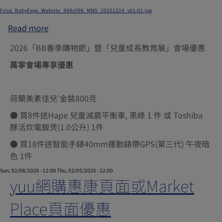
Submitted by
xgate.support
on
Wed, 02/04/2026 - 06:33
Friso_BabyExpo_Website_898x596_MNG_20251224_v01-01.jpg
Read more
about
萬
2026「BB春季購物節」暨「兒童成長教育展」會場優惠
寧
會
萬寧會場專享優惠
場
專
荷蘭美素佳兒
金裝800克
享
®
優
● 買8件送Hape 兒童減震平衡車, 黑綠 1 件 或 Toshiba
惠
酵活炊電飯煲(1.0公升) 1件
● 買18件送智能手錶40mm運動錶帶GPS(第三代) 午夜暗
色 1件
Sun, 02/08/2026 - 12:00
Thu, 02/05/2026 - 12:00
yuu網購惠康頁面或Market
Place頁面優惠