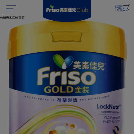
荷蘭美素佳兒
金裝
®