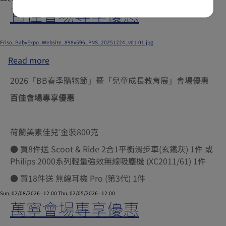
藥
百佳會場專享優惠
房
推
廣
Submitted by
xgate.support
on
Wed, 02/04/2026 - 06:54
Friso_BabyExpo_Website_898x596_PNS_20251224_v01-01.jpg
優
Read more
about
惠
百
2026「BB春季購物節」暨「兒童成長教育展」會場優惠
佳
會
百佳會場專享優惠
場
專
荷蘭美素佳兒
金裝800克
享
®
優
● 買8件送 Scoot & Ride 2合1平衡滑步車(玄鐵灰) 1件 或
惠
Philips 2000系列輕量強效無線吸塵機 (XC2011/61) 1件
● 買18件送 無線耳機 Pro (第3代) 1件
Sun, 02/08/2026 - 12:00
Thu, 02/05/2026 - 12:00
萬寧會場專享優惠