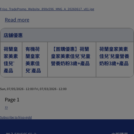
優
Submitted by
xgate.support
on
Tue, 11/04/2025 - 07:48
惠
Friso_TradePromo_Website_898x596_MNG_A_20260617_v01.jpg
Read more
about
萬
寧
店舖優惠
指
定
荷蘭皇
有機荷
【首購優惠】荷蘭
荷蘭皇家美素
分
家美素
蘭皇家
皇家美素佳兒
兒童
佳兒
兒童營養
®
®
店
佳兒
美素佳
營養奶粉3歲+產品
奶粉3歲+產品
®
推
產品
兒
產品
®
廣
優
Sun, 07/05/2026 - 12:00
Fri, 07/03/2026 - 12:00
惠
1
Page 1
Pagination
Next
››
page
Subscribe to friso-gold
®