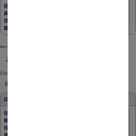
指
荷蘭
荷蘭皇
有機荷蘭
【首購優惠】荷蘭皇
定
美素
家美素
皇家美素
家美素佳兒
兒童營養
®
分
佳兒
佳兒
產
佳兒
產品
奶粉3歲+產品
®
®
®
店
產品
品
推
廣
Sun, 08/02/2026 - 12:00
Fri, 07/03/2026 - 12:00
優
屈臣氏指定分店推廣優惠1
惠
2
Submitted by
xgate.support
on
Fri, 06/26/2026 - 08:49
Friso_TradePromo_Website_898x596_WTC_A_20260617_v01.jpg
Read more
about
屈
臣
店舖優惠
氏
指
荷蘭
荷蘭皇
有機荷蘭
【首購優惠】荷蘭皇
定
美素
家美素
皇家美素
家美素佳兒
兒童營養
®
分
佳兒
佳兒
產
佳兒
產品
奶粉3歲+產品
®
®
®
店
產品
品