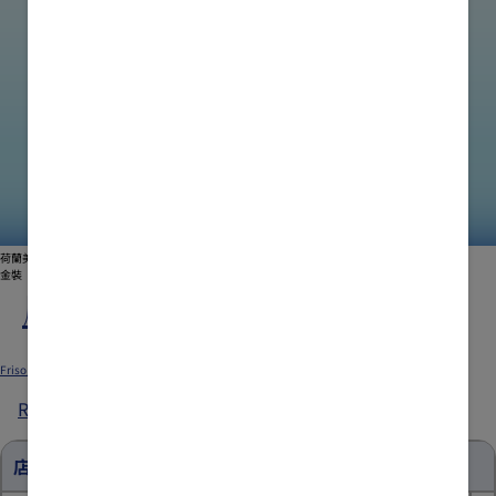
荷蘭美素佳兒
®
金裝
屈臣氏指定分店推廣優惠2
Submitted by
xgate.support
on
Fri, 06/26/2026 - 09:05
Friso_TradePromo_Website_898x596_WTC_B_20260617_v01.jpg
Read more
about
屈
臣
店舖優惠
氏