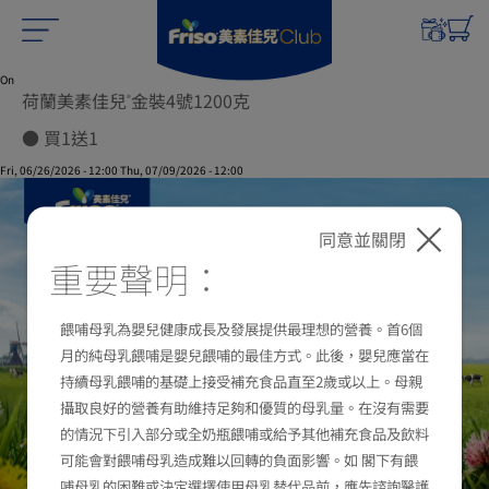
Submitted by
xgate.support
on
Fri, 10/24/2025 - 09:16
On
荷蘭美素佳兒
金裝4號1200克
®
● 買1送1
Fri, 06/26/2026 - 12:00
Thu, 07/09/2026 - 12:00
同意並關閉
重要聲明：
餵哺母乳為嬰兒健康成長及發展提供最理想的營養。首6個
月的純母乳餵哺是嬰兒餵哺的最佳方式。此後，嬰兒應當在
持續母乳餵哺的基礎上接受補充食品直至2歲或以上。母親
攝取良好的營養有助維持足夠和優質的母乳量。在沒有需要
的情況下引入部分或全奶瓶餵哺或給予其他補充食品及飲料
可能會對餵哺母乳造成難以回轉的負面影響。如 閣下有餵
哺母乳的困難或決定選擇使用母乳替代品前，應先諮詢醫護