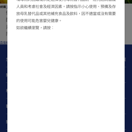
人員和考慮社會及經濟因素。請按指示小心使用、預備及存
網購
百佳網店
friso-gold
優惠期由2026年6月26日至7月9日。優惠不包括初生嬰兒
放母乳替代品或其他補充食品及飲料，因不適當或沒有需要
配方奶粉，上述優惠不能同時使用，亦不能與其他荷蘭美
的使用可能危害嬰兒健康。
素佳兒
優惠同時使用。優惠受條款及細則約束。數量有
®
如欲繼續瀏覽，請按︰
限，送完即止。詳情參閱零售商網站。
百佳網店
Fri, 06/26/2026 - 12:00
加入FRISO
Club
立即購買
®
關注我們
私隱政策
聯絡我們
關於我們