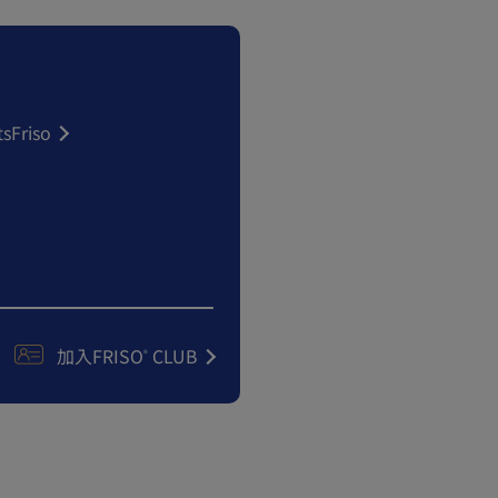
sFriso
加入FRISO
CLUB
®