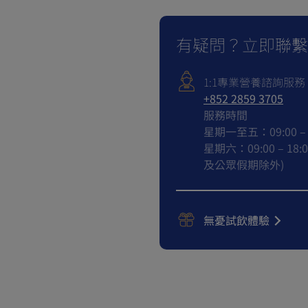
Benefits of zinc for chil
Iodine: what you need 
有疑問？立即聯繫
Why are Carbohydrates c
The Top 10 Healthiest Fo
1:1專業營養諮詢服務
Protein
+852 2859 3705
服務時間
星期一至五：09:00 – 
星期六：09:00 – 18
及公眾假期除外)
無憂試飲體驗