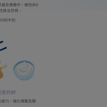
牙齒及骨骼中，維他命D
性無法忽視。
命D的牛奶
成長的鋅
免疫力，強化骨骼及關