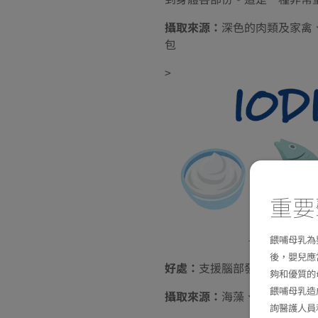
攝取來源：
深色的肉類及家禽
包
>
重要
令寶寶健
餵哺母乳為
後，嬰兒應
好處：
支援腦部發展，維持正
夠和優質的
餵哺母乳造
攝取來源：
海藻、海魚、乳酪
詢醫護人員