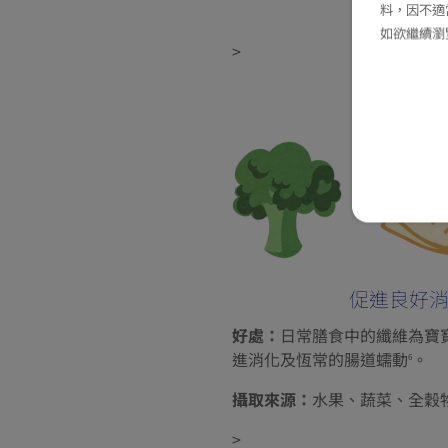
料，因不適
如欲繼續瀏
>
促進良好
好處：
日常膳食中的纖維為寶
進消化及恆常的腸道蠕動
。
6
攝取來源：
水果、蔬菜、全穀
>