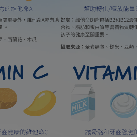
力的維他命A
幫助轉化/釋放能量
至關重要外，維他命A亦有助
好處：
維他命B群
包括B2和B12
2
康
。
合物、脂肪和蛋白質等營養物質轉
1
孩子的健康至關重要。
果、西蘭花、木瓜
攝取來源：
全麥麵包、糙米、豆類
牙齒健康的維他命C
讓骨骼和牙齒強健