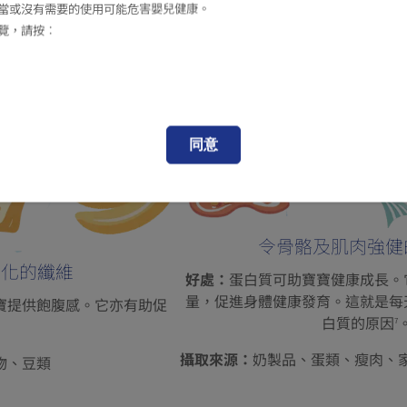
類
當或沒有需要的使用可能危害嬰兒健康。
覽，請按︰
同意
令骨骼及肌肉強健
消化的纖維
好處：
蛋白質可助寶寶健康成長。
量，促進身體健康發育。這就是每
寶提供飽腹感。它亦有助促
白質的原因
7
攝取來源：
奶製品、蛋類、瘦肉、
物、豆類