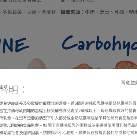
、多葉蔬菜、豆類、全麥麵
攝取來源：
牛奶、芝士、乳酪、糙
同意並
聲明：
滿足每日能量所需的
康成長的碘
嬰兒健康成長及發展提供最理想的營養。首6個月的純母乳餵哺是嬰兒餵哺的最
當在持續母乳餵哺的基礎上接受補充食品直至2歲或以上。母親攝取良好的營養
好處：
碳水化合物是日常能量的優
常甲狀腺功能和成長發育
4
母乳量。在沒有需要的情況下引入部分或全奶瓶餵哺或給予其他補充食品及飲
供成長所需的能量外，它亦有助腦
成難以回轉的負面影響。如 閣下有餵哺母乳的困難或決定選擇使用母乳替代品
、火雞胸、蛋、焗豆
攝取來源：
全穀物、粉麵類、根莖
和考慮社會及經濟因素。請按指示小心使用、預備及存放母乳替代品或其他補