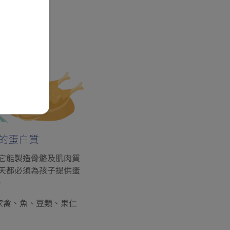
的蛋白質
它能製造骨骼及肌肉質
天都必須為孩子提供蛋
。
家禽、魚、豆類、果仁