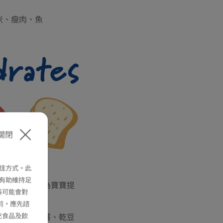
米、瘦肉、魚
關閉
碳水化合物
佳方式。此
有助維持足
質來源。除了為寶寶提
料可能會對
部健康發展
。
5
前，應先諮
類如薯仔、蕃薯、乾豆
充食品及飲