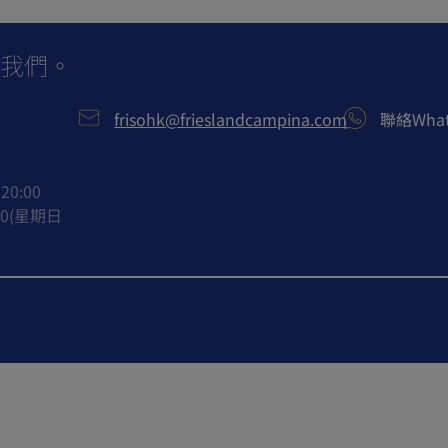
dren
to know
我們。
alled Brain Food?
ods for Kids
frisohk@frieslandcampina.com
聯絡What
20:00
:00(星期日