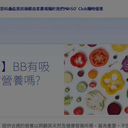
百科​
產品資訊
荷蘭自家農場
關於我們
FRISO
Club​
購物優惠​
®
®
™
®
®
™
】BB有吸
®
®
®
營養嗎?
®
®
，提供合適的營養以照顧其天然及健康發展所需，最為重要。不