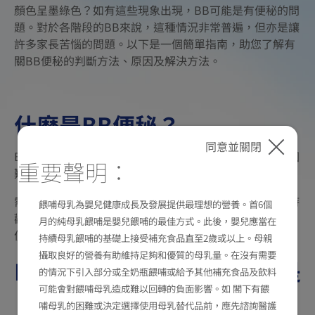
顏色呈墨綠色？如有這些現象出現，BB可能是有便秘的問
題。對於各階段的BB來說，這種情況非常普遍，但亦是讓
許多家長苦惱的問題。以下是一個簡單指南，助您了解有
關BB便秘的判斷方法、原因及解決方法。
什麽是BB便秘？
同意並關閉
BB便秘通常指排便次數較平日明顯減少，或排便時感到困
重要聲明：
難、疼痛，而大便多呈乾硬、顆粒或塊狀的情況。
需要注意的是，判斷BB便秘不應只看排便次數，亦要同時
餵哺母乳為嬰兒健康成長及發展提供最理想的營養。首6個
觀察大便質地及排便過程；即使幾天才排便一次，只要大
月的純母乳餵哺是嬰兒餵哺的最佳方式。此後，嬰兒應當在
便仍偏軟、排便不費力，一般亦可視為正常。
持續母乳餵哺的基礎上接受補充食品直至2歲或以上。母親
攝取良好的營養有助維持足夠和優質的母乳量。在沒有需要
BB便秘徵兆｜如何判斷BB是
的情況下引入部分或全奶瓶餵哺或給予其他補充食品及飲料
可能會對餵哺母乳造成難以回轉的負面影響。如 閣下有餵
否便秘？
哺母乳的困難或決定選擇使用母乳替代品前，應先諮詢醫護