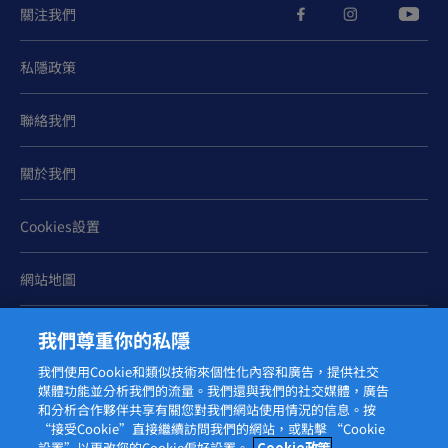
關注我們
部分小朋友不喜歡坐在廁所上或尚未建立固定的如廁規
律。他們會因此而忍著不排便或如廁姿勢不佳，進而收緊
私隱政策
臀部的肌肉，導致便便被推上直腸瓣後積聚和硬化，久而
久之導致便秘。
聯絡我們
環境與作息改變
關於我們
因為家庭環境變化，例如是弟弟或妹妹的出生，或當BB開
始上幼稚園，未能適應新的如廁環境，造成情緒緊張，亦
Cookies設置
可能對排便習慣造成影響，引致便秘。
身體狀況或疾病因素
網站地圖
發燒、脫水或長時間臥床，均有機會減慢寶寶的腸道蠕
我們尊重你的私隱
動；此外，若肛門曾受損而引致排便疼痛、活動量不足、
對牛奶過敏、受藥物副作用影響，如服用了有機會導致便
我們使用Cookie和類似技術來個性化內容和廣告，提供社交
媒體功能並分析我們的流量。我們還與我們的社交媒體，廣告
便乾燥的藥物，例如咳嗽藥或腹瀉藥等，都可能令BB痾唔
和分析合作夥伴共享有關您對我們網站使用情況的信息。按
出屎。
© 2026 菲仕蘭
“接受Cookie”直接繼續訪問我們的網站，或點擊 “Cookie
設置”以更改您的Cookie偏好設置。
Cookie政策