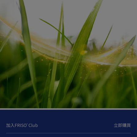
狀，或是完全液體狀
便秘的主要原因｜為什麼BB
會便秘？
在成長的不同時期，導致BB痾唔出屎的原因會不同，主要
原因為：
飲食與生活轉變
在引進固體食物初期（6個月大時），寶寶的腸道仍需時
間適應，再加上飲食習慣改變，容易影響腸道蠕動；若飲
食不均衡，攝取的膳食纖維或水份不足，亦可能令大便變
硬，BB有可能會痾唔出屎。
加入FRISO
Club
立即購買
®
如廁訓練與排便習慣