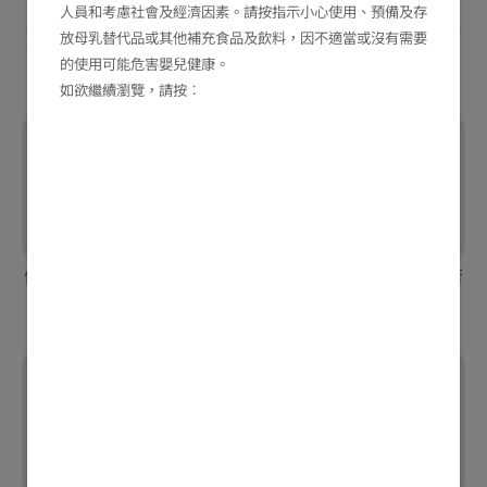
人員和考慮社會及經濟因素。請按指示小心使用、預備及存
每個小孩的
排便習性
與頻繁度都不同，因此，我們不能一
放母乳替代品或其他補充食品及飲料，因不適當或沒有需要
下子就確認寶寶有沒有便秘問題。以下是一些助您分辨出
的使用可能危害嬰兒健康。
BB是否便秘的情況：
如欲繼續瀏覽，請按︰
便便時感到困難，或排便變
拒絕如廁，排便時表情痛苦
得不恆常
或費力