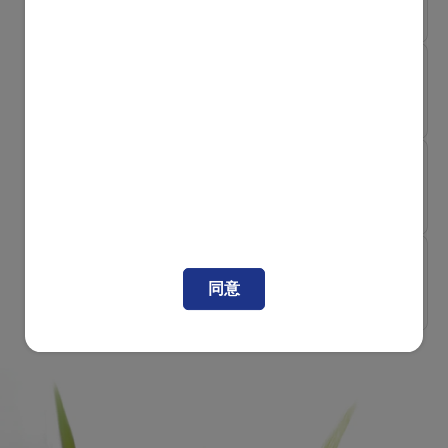
何輕鬆應...
肚瀉
消化輕鬆
[易吸收易消化秘訣] 健康腸道
操 有...
消化輕鬆
淺談便秘：徵狀、成因及舒緩
方法
5號型：斷口整齊的軟身塊
6號型：糊狀或斷口不齊的
狀
鬆軟小塊
消化輕鬆
強健寶寶消化系統的八大貼士
同意
7號型：水狀，無固體塊