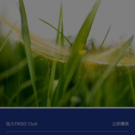
BB濕疹多久會好轉？
一般到6-7歲左右便會見改善。不過每個寶寶體質不同，有
些會較早緩和，有些則可能持續到青春期甚至成年，所以
仍須長期做好護理，並在必要時諮詢醫生專業意見。
註:
資料來源：
衞生署 家庭健康服務。面部又紅又乾，是否患濕疹
呢。Available at:
https://www.fhs.gov.hk/tc_chi/health_info/faq/chil
23 Mar 2026)
Biagini Myers J. M. & Khurana Hershey G. K.
J
Pediatr
. 2010; 157(5): 704–714.
Pyun B. Y.
Allergy Asthma Immunol Res
.
2015;7(2):101-105.
加入FRISO
Club
立即購買
®
4.Sandilands A., et al.
J Cell Sci.
2009;122(9):1285–