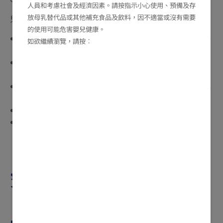
人員和考慮社會及經濟因素。請按指示小心使用、預備及存
放母乳替代品或其他補充食品及飲料，因不適當或沒有需要
兒童濕疹的一般情況包括：
的使用可能危害嬰兒健康。
皮膚泛紅：
皮膚出現一塊塊紅斑，可能會腫起，摸上去
如欲繼續瀏覽，請按︰
發熱。
痕癢：
BB會感到痕癢，尤其夜晚會更嚴重，使BB難以
入睡或常半夜醒來。
乾燥粗糙
：皮膚變得乾燥，摸上去粗糙，並會脫皮或起
屑。
丘疹
：紅斑上可見一粒粒凸起的丘疹。
水疱／滲水
：若BB濕疹較嚴重，可能會長出細小水
疱，抓破後會滲出透明或黃色的液體。
寶寶為什麼會有濕疹？