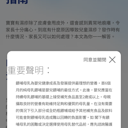
寶寶有濕疹除了皮膚會甩皮外，還會感到異常地痕癢，令
家長十分痛心。到底有什麼原因導致兒童濕疹？發作時有
什麼情況、家長又可以如何處理？本文為你一一解答。
BB濕疹是什麼？有什麼情
同意並關閉
重要聲明：
況？
餵哺母乳為嬰兒健康成長及發展提供最理想的營養。首6個
月的純母乳餵哺是嬰兒餵哺的最佳方式。此後，嬰兒應當在
持續母乳餵哺的基礎上接受補充食品直至2歲或以上。母親
兒童濕疹多數指異位性皮膚炎，是一種慢性且會反覆發作
攝取良好的營養有助維持足夠和優質的母乳量。在沒有需要
的炎症性皮膚病，大多會在BB三至六個月大的時候發作。
的情況下引入部分或全奶瓶餵哺或給予其他補充食品及飲料
根據研究顯示，約 60% 的濕疹個案會在一歲前出現，其
可能會對餵哺母乳造成難以回轉的負面影響。如 閣下有餵
中約 45%會在兩個月至六個月大時起病，另有40-70%在
哺母乳的困難或決定選擇使用母乳替代品前，應先諮詢醫護
6-7歲左右開始緩解。