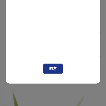
約 1:1營養諮詢，我們會按你和寶寶的實際需要提供建
成因+解決...
議，一起守護寶寶的皮膚健康。
認識過敏
寶寶過敏怎麽辦？症狀＋處理
方法＋預防...
BB濕疹常見問題
認識過敏
水解蛋白奶粉是什麽？和普通
奶粉有什麽...
BB濕疹可以塗抹什麼？
可以塗抹一些無香料及使用低敏配方的潤膚霜或膏，幫助
認識過敏
應對寶寶濕敏或其他過敏問題
皮膚保濕，修復屏障。
同意
爸媽要知...
BB濕疹不能吃什麼？
可以避免一些較常見的致敏食物，如奶製品、雞蛋或花
生；並非每位濕疹寶寶都會對以上食物過敏，建議諮詢醫
生專業意見，決定是否需要戒口及需戒多久。