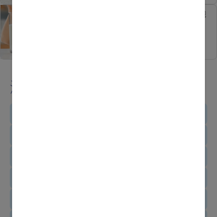
寶寶有乳糖不耐症點算？認識
成因+解決方法
瀏覽其他主題
入園入學專屬
凑B需知
分娩準備
增強免疫力
孕初身體小變化