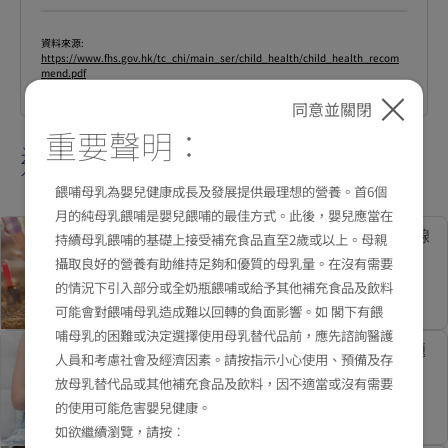
資料來源:
https://www.fhs.gov.hk/tc_chi/main_ser/child_health/child_health_recom
mend.pdf
以上資料只供參考 詳情請向醫護人員查詢
同意並關閉
重要聲明：
適合你的內容
餵哺母乳為嬰兒健康成長及發展提供最理想的營養。首6個
月的純母乳餵哺是嬰兒餵哺的最佳方式。此後，嬰兒應當在
有機食物 為孩子築起健康防線
持續母乳餵哺的基礎上接受補充食品直至2歲或以上。母親
攝取良好的營養有助維持足夠和優質的母乳量。在沒有需要
的情況下引入部分或全奶瓶餵哺或給予其他補充食品及飲料
可能會對餵哺母乳造成難以回轉的負面影響。如 閣下有餵
哺母乳的困難或決定選擇使用母乳替代品前，應先諮詢醫護
應對寶寶濕敏或其他過敏問題
人員和考慮社會及經濟因素。請按指示小心使用、預備及存
爸媽要知道
放母乳替代品或其他補充食品及飲料，因不適當或沒有需要
的使用可能危害嬰兒健康。
如欲繼續瀏覽，請按︰