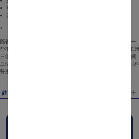
皮膚乾燥
雙眼凹陷
囟門（頭頂上柔軟的位置）凹陷
>
隨著寶寶日漸長大，他/她的腸道菌群會逐漸成熟，容易出現一
些不恆常的便便習慣例如有寶寶水便。但是，如果您的寶寶未夠
三個月大，就要留意著他/她腹瀉時有否伴有高燒，哭鬧和持續
三個小時或以上未有排尿。如果有上述的情況，請致電您的兒科
醫生並尋求專業建議
1。
註:
參考資料
Diarrhea in Babies
Baby Poop 101: a Comprehensive Guide to Newborn
有疑問？立即聯繫我們。
Poop
Diarrhea in infants