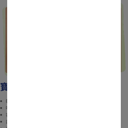
寶寶脱水的徵兆
乾澀的眼睛，以及哭泣時沒有或只有很少淚水
嗜睡
容易躁動
口部乾燥