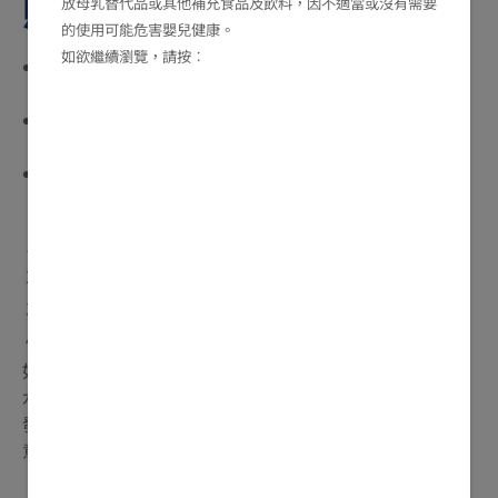
照顧肚子不適的寶寶
3
放母乳替代品或其他補充食品及飲料，因不適當或沒有需要
的使用可能危害嬰兒健康。
如欲繼續瀏覽，請按︰
如果您正在餵哺母乳，請繼續，因為這有助您的寶寶回
復健康
如果您的寶寶無法以母乳餵哺，或是正在飲用配方奶
粉，請繼續餵哺平常的份量，除非醫生有其他建議
隨著排便變得頻繁，您每天或許需要換兩次以上尿片。
請照顧寶寶敏感的皮膚，並通過以下方法預防尿布疹：
尿片變髒後立即更換
減少使用濕紙巾，改爲用水清潔
待寶寶的臀部完全乾透，才幫他/她穿上乾淨的尿片
多使用尿疹膏
如果您經常看到寶寶水便，您的寶寶很可能正在流失大量
水分，有可能導致脫水。這種脫水狀況可以在很短時間內
發生。記得讓寶寶多喝水，保持體內的水份。但如果您注
意到有以下的症狀出現，請立即向醫生求助。