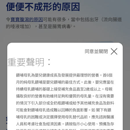
便便不成形的原因
令
寶寶腹瀉的原因
可能有很多，當中包括出牙（流向腸道
的唾液增加），甚至是腸胃病毒
。
2
同意並關閉
重要聲明：
餵哺母乳為嬰兒健康成長及發展提供最理想的營養。首6個
月的純母乳餵哺是嬰兒餵哺的最佳方式。此後，嬰兒應當在
持續母乳餵哺的基礎上接受補充食品直至2歲或以上。母親
攝取良好的營養有助維持足夠和優質的母乳量。在沒有需要
的情況下引入部分或全奶瓶餵哺或給予其他補充食品及飲料
可能會對餵哺母乳造成難以回轉的負面影響。如 閣下有餵
如何改善便便不成形？如何
哺母乳的困難或決定選擇使用母乳替代品前，應先諮詢醫護
人員和考慮社會及經濟因素。請按指示小心使用、預備及存