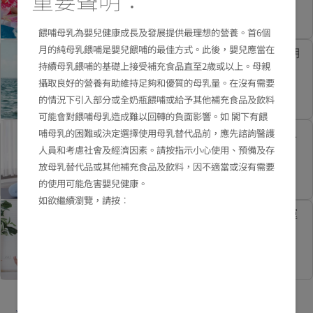
餵哺母乳為嬰兒健康成長及發展提供最理想的營養。首6個
月的純母乳餵哺是嬰兒餵哺的最佳方式。此後，嬰兒應當在
想孕期輕盈順利 必睇KOL孕期
持續母乳餵哺的基礎上接受補充食品直至2歲或以上。母親
運動及飲食心得
攝取良好的營養有助維持足夠和優質的母乳量。在沒有需要
的情況下引入部分或全奶瓶餵哺或給予其他補充食品及飲料
可能會對餵哺母乳造成難以回轉的負面影響。如 閣下有餵
運動有助腸道消化？瑜伽KOL
哺母乳的困難或決定選擇使用母乳替代品前，應先諮詢醫護
秘技大公開！
人員和考慮社會及經濟因素。請按指示小心使用、預備及存
放母乳替代品或其他補充食品及飲料，因不適當或沒有需要
的使用可能危害嬰兒健康。
如欲繼續瀏覽，請按︰
如何在懷孕期間安全地進行運
動？