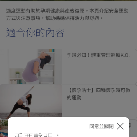
適度運動有助於孕期健康與產後復原。本頁介紹安全運動
方式與注意事項，幫助媽媽保持活力與舒適。
適合你的內容
孕婦必知！體重管理輕鬆K.O.
【懷孕貼士】四種懷孕時可做
的運動
夢想VS家庭，只選擇後者才算
同意並關閉
得上「好爸媽」嗎？
重要聲明：