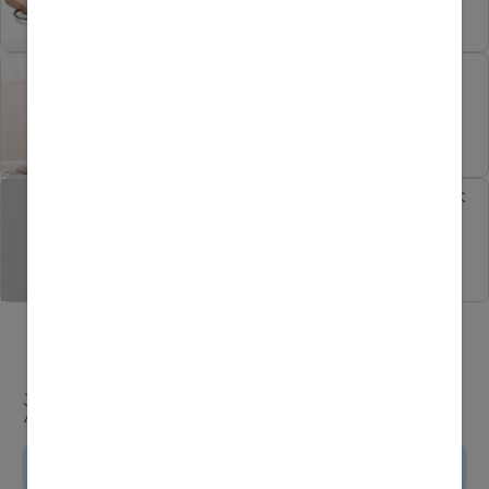
【孕吐】懷孕初期想吐正常
嗎？教你舒緩方法+求醫時機
迷思解碼：胎兒過小 = 營養不
夠嗎？
Pagination
Current
Page
Page
Next
1
2
3
下一頁
page
page
瀏覽其他主題
入園入學專屬