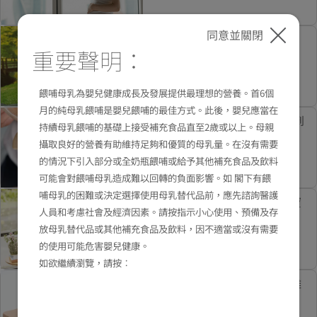
同意並關閉
孕婦後期飲食中，不能吃什
重要聲明：
麼？了解懷孕後期飲食要訣
餵哺母乳為嬰兒健康成長及發展提供最理想的營養。首6個
月的純母乳餵哺是嬰兒餵哺的最佳方式。此後，嬰兒應當在
速學孕婦飲食小貼士 輕鬆做到
持續母乳餵哺的基礎上接受補充食品直至2歲或以上。母親
長胎不長肉！
攝取良好的營養有助維持足夠和優質的母乳量。在沒有需要
的情況下引入部分或全奶瓶餵哺或給予其他補充食品及飲料
可能會對餵哺母乳造成難以回轉的負面影響。如 閣下有餵
哺母乳的困難或決定選擇使用母乳替代品前，應先諮詢醫護
懷孕迷思：食物可以影響寶寶
人員和考慮社會及經濟因素。請按指示小心使用、預備及存
膚色？專家現身説法
放母乳替代品或其他補充食品及飲料，因不適當或沒有需要
的使用可能危害嬰兒健康。
如欲繼續瀏覽，請按︰
懷孕迷思：寶寶皮膚變差，難
道是因爲媽媽吃了這些食物？