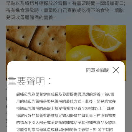
早點以及將切片檸檬放於雪櫃，有需要時聞一聞增加胃口;
待有進食意欲時，盡量吃自己喜歡或吃得下的食物，讓胎
兒吸收母體儲備的營養。
同意並關閉
重要聲明：
秘技2 – 吸收均衡營養
：
餵哺母乳為嬰兒健康成長及發展提供最理想的營養。首6個
選擇食物方面，媽媽要養成食得好的習慣，並攝取多樣化
月的純母乳餵哺是嬰兒餵哺的最佳方式。此後，嬰兒應當在
的營養。您可以選擇荷蘭美素佳兒媽媽™奶粉補充不同營
持續母乳餵哺的基礎上接受補充食品直至2歲或以上。母親
養 -- 奶源源自荷蘭皇家菲仕蘭的自家農場，天然珍貴，支
攝取良好的營養有助維持足夠和優質的母乳量。在沒有需要
持媽媽吸收天然及優質營養。DualCare
雙倍關愛配方
+®
的情況下引入部分或全奶瓶餵哺或給予其他補充食品及飲料
，具備葉酸、鈣、鐵質、膽鹼（300毫克/100克）等
+®
可能會對餵哺母乳造成難以回轉的負面影響。如 閣下有餵