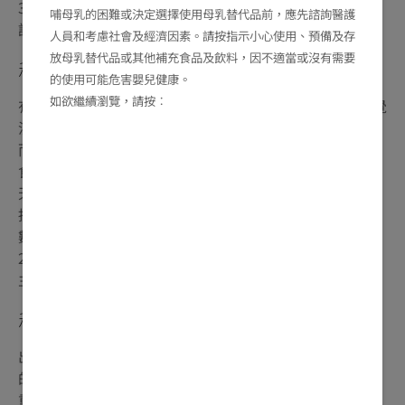
30+種營養素
，照顧您和寶寶的營養所需，給予雙重呵
※
哺母乳的困難或決定選擇使用母乳替代品前，應先諮詢醫護
護。
人員和考慮社會及經濟因素。請按指示小心使用、預備及存
放母乳替代品或其他補充食品及飲料，因不適當或沒有需要
秘技3 – 控制飲食攝取量：
的使用可能危害嬰兒健康。
如欲繼續瀏覽，請按︰
有些媽媽追求完美體態，希望長胎不長肉; 亦有些媽媽自覺
沒有大量進食的話，就不夠給予寶寶攝取額外的營養，因
而會自行食用藥材、補品來進補。但懷孕期間，無論是節
食瘦身或過量增磅，都是不建議的做法，只要多吃不同的
天然食物，保持多種營養素攝取，就已經足夠。想孕期維
持健康體重，您亦可攝取一些天然而又低GI（低升糖指
數）的食物。荷蘭美素佳兒媽媽
奶粉升糖指數(GI)只有
™
25，是Low GI之媽媽奶粉，助媽媽維持健康體重
;，讓您
△
主導精彩孕期！
秘技4 – 暫時改變習慣：
出外用餐時容易攝取過多的油脂，媽媽切記將多餘不必要
的油脂去掉。例如，不吃肉類的外皮，幫助維持健康的體
重。孕媽媽亦可能會經常感到肚子餓，想健康又有飽腹