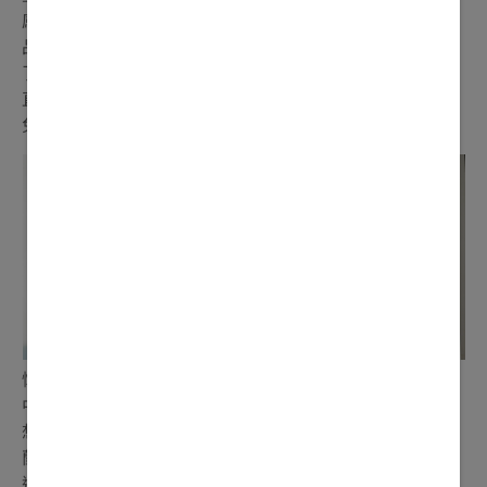
感，您可以選擇以水果當作小吃。另外，如經常出外喝飲
品，例如咖啡、茶等含咖啡因的飲料和食品，那就要忍口
了！一些習慣，例如吸煙和喝酒等，也必須戒掉，因為會
直接影響寶寶的健康！如家人吸煙的話，媽媽也要注意避
免吸入二手煙啊！
懷孕對媽媽來說，是人生一個珍貴的新旅程。在這趟旅程
中，我們支持你為自己和寶寶做到最好，勇於追隨自己的
想法、擁有自己的夢想，堅持做一個自主自信的媽媽。荷
蘭美素佳兒媽媽™了解每位懷孕和授乳媽媽的心情，因此
送上天然珍貴及優質的營養，全力支持您以自己的步伐，