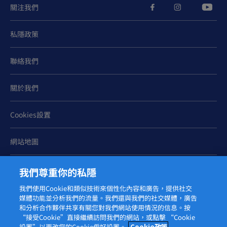
關注我們
媽媽要多注意滿足膽鹼額外需求。適合用作授乳期補充營
100
300
TM
養的荷蘭美素佳兒媽媽
，除了含有膽鹼（每
克含
私隱政策
DHA
100
80
毫克）外，還有鐵質及
（每
克含
毫克）等營養
為大腦打打氣。
聯絡我們
關於我們
註:
Cookies設置
*根據中國居民膳食營養素參考攝入量
網站地圖
資訊經營心營養顧問創辦人註冊營養師詹兆洲監修。
在使用前，請諮詢醫生或註冊營養師。
我們尊重你的私隱
我們使用Cookie和類似技術來個性化內容和廣告，提供社交
媒體功能並分析我們的流量。我們還與我們的社交媒體，廣告
和分析合作夥伴共享有關您對我們網站使用情況的信息。按
© 2026 菲仕蘭
“接受Cookie”直接繼續訪問我們的網站，或點擊 “Cookie
設置”以更改您的Cookie偏好設置。
Cookie政策