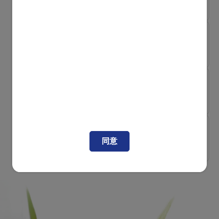
係
小朋友野餐貼士3：避免精製
凑B需知
食品
寶寶進餐「不合作」? 爸媽必
睇三大重...
除了預先製作出外用餐的食物，有時爸媽為了更省時方
便，或會選購一些即食食品，但精製或即食食品五花八
凑B需知
寶寶成長，媽咪要少緊張多欣
門，在選購時除了要留意成分，亦要注意營養標籤，選購
賞
糖分和鈉質較低的款式，及留意食用日期。
帶小朋友外出用餐時，除了考慮到食物的安排外，媽媽亦
凑B需知
要為他們攜帶用餐的物品，如餐具、食物剪刀及圍兜等，
引入固體食物小貼士
同意
以確保衞生；並準備足夠的水、濕紙巾、垃圾袋和替換衣
物等，以策萬全；再加上防曬乳、防蚊用品和帽子等，保
護孩子免受陽光和蚊蟲侵擾。
只要做好準備，爸媽與寶寶外出探索將會是珍貴的成長體
驗，一起好好享受吧！