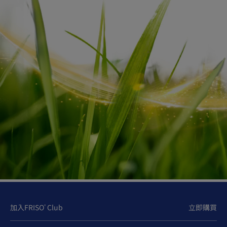
提提授乳中的妳：不要忽略膽鹼對大腦運作的好處
除了要好好兼顧工作，還要照顧家庭及寶寶，繁忙的媽媽
們少一點腦力及記性也不行。想要有靈活的大腦，除了有
充足的休息、氧氣及攝取能供應大腦活動的糖分外，攝取
適量的膽鹼亦是讓大腦好好運作的關鍵。
膽鹼不是維他命又不是礦物質，而是比較接近胺基酸的一
種營養素，所以容易被人忽略。它其中一個作用是轉化成
Acetylcholine
用作傳遞神經訊號的乙酰膽鹼（
），腦部、
肌肉和神經系統的正常運作都要依靠它，所以膽鹼與記憶
力和情緒相關。而寶寶發展中的腦部亦需要足夠的膽鹼支
援。
*
授乳時媽媽的膽鹼需求都比平常及懷孕時高
。大多的動物
加入FRISO
Club
立即購買
®
性食物如肉類、海鮮、雞蛋或全麥類、豆製品、果仁等都
含有膽鹼。雖然在日常飲食中不難找到膽鹼，但授乳期的