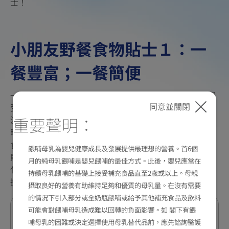
士！
小朋友野餐食物貼士１：一
餐豐富；一餐簡便
一般的保溫壺的保溫功能約有2至4小時，
但為避免食物因
同意並關閉
，建議應讓寶寶於2小時內儘快進食保
受温度改變而變質
重要聲明：
温壺內的食物，及切勿讓煮熟的食物置於室溫超過2小
時，以策安全。那麼，要是需爲寶寶安排一整天外出的膳
食，媽媽們可考慮採取「一餐豊富；一餐簡便」的選材原
餵哺母乳為嬰兒健康成長及發展提供最理想的營養。首6個
則。在食物配搭上，正餐應包含三大營養素，包括：碳水
月的純母乳餵哺是嬰兒餵哺的最佳方式。此後，嬰兒應當在
化合物、蛋白質、膳食纖維等以維持均衡飲食。媽媽可根
持續母乳餵哺的基礎上接受補充食品直至2歲或以上。母親
據以下的食材建議作自由配搭：
攝取良好的營養有助維持足夠和優質的母乳量。在沒有需要
的情況下引入部分或全奶瓶餵哺或給予其他補充食品及飲料
平常食
出街方便之選
出街方便
營
可能會對餵哺母乳造成難以回轉的負面影響。如 閣下有餵
材選擇
之選
養
哺母乳的困難或決定選擇使用母乳替代品前，應先諮詢醫護
（第一餐）