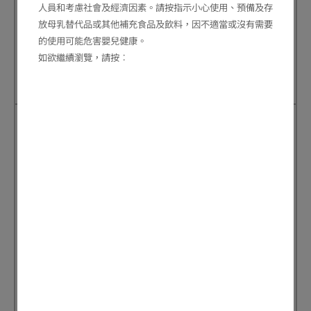
人員和考慮社會及經濟因素。請按指示小心使用、預備及存
（第二
放母乳替代品或其他補充食品及飲料，因不適當或沒有需要
需以保温壺保溫
#
餐）
的使用可能危害嬰兒健康。
如欲繼續瀏覽，請按︰
不需保温
壺保溫
##
碳
· 米飯(稀飯或粥)
· 番薯
·
米飯
水
· 字母粉
· 薯仔
·
麵條
化
· 軟方
·
意
合
包、比得
粉、字
物
包
母粉
·
軟方
*預備原
包、比
個—食前
得包
壓蓉或切
·
班戟
粒／條狀
·
燕麥
片
·
薯蓉