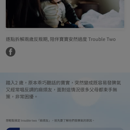
逐點拆解兩歲反叛期, 陪伴寶寶安然過度 Trouble Two
踏入2 歲，原本乖巧聽話的寶實，突然變成既容易發脾氣
又經常唱反調的麻煩友，面對這情況很多父母都束手無
策，非常困擾。
想輕鬆搞定 trouble two「麻煩友」，就先要了解他們發脾氣的原因。