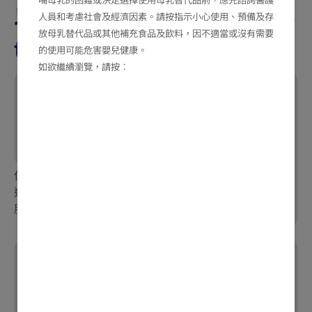
以下 7 招幫大家搞定trouble
人員和考慮社會及經濟因素。請按指示小心使用、預備及存
放母乳替代品或其他補充食品及飲料，因不適當或沒有需要
two
的使用可能危害嬰兒健康。
如欲繼續瀏覽，請按︰
保持寶寶的生活規律，定時
進餐和睡眠，避免他們因為
肚餓或眼瞓而發脾氣
避免帶肚餓或眼瞓的寶寶進
行長時間活動