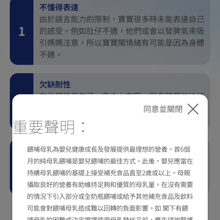
不懂得表達
由於語言能力的限制，寶寶很多時未能表達自己
的感受，例如肚仔不適，他們或會以發脾氣來吸
引媽媽注意，所以寶寶閙情緒有可能是因為身體
不適。
欠缺耐性
在他們這個年紀，集中力有限，很多時都無法持
續地專注做同一件事，即使簡單如排隊他們亦欠
同意並關閉
缺耐性等候。
重要聲明：
高估自己能力
餵哺母乳為嬰兒健康成長及發展提供最理想的營養。首6個
有時他們並不是故意搗亂，而是真的以為自己做
月的純母乳餵哺是嬰兒餵哺的最佳方式。此後，嬰兒應當在
得到，倒如將牛奶倒入杯，但礙於他們手眼協調
持續母乳餵哺的基礎上接受補充食品直至2歲或以上。母親
的能力尚待發展，因此仍會倒瀉。
攝取良好的營養有助維持足夠和優質的母乳量。在沒有需要
的情況下引入部分或全奶瓶餵哺或給予其他補充食品及飲料
可能會對餵哺母乳造成難以回轉的負面影響。如 閣下有餵
哺母乳的困難或決定選擇使用母乳替代品前，應先諮詢醫護